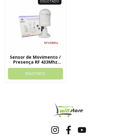
ESGOTADO
Sensor de Movimento /
Presença RF 433Mhz
Para Kit Alarme Ekaza
Tuya
ESGOTADO