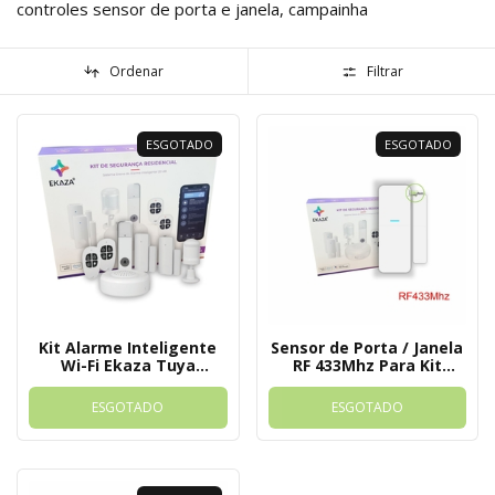
controles sensor de porta e janela, campainha
Ordenar
Filtrar
ESGOTADO
ESGOTADO
Kit Alarme Inteligente
Sensor de Porta / Janela
Wi-Fi Ekaza Tuya
RF 433Mhz Para Kit
Compatível com Alexa e
Alarme Ekaza Tuya
Google EKJM T3231
ESGOTADO
ESGOTADO