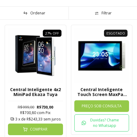
Ordenar
Filtrar
27
%
OFF
ESGOTADO
Central Inteligente 4x2
Central Inteligente
MiniPad Ekaza Tuya
Touch Screen MaxPad
Ekaza 10 Polegadas
PREÇO SOB CONSULTA
R$999,00
R$730,00
R$700,80
com
Pix
3
x de
R$243,33
sem juros
Duvidas? Chame
no Whatsapp
COMPRAR