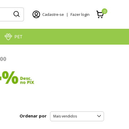
0
Cadastre-se
|
Fazer login
PET
Ordenar por