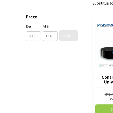
Substitua t
Preço
De
Até
Aplicar
Cont
Univ
Digit
R$57
R$5
C