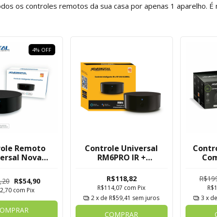
odos os controles remotos da sua casa por apenas 1 aparelho. É
4
%
OFF
role Remoto
Controle Universal
Contr
ersal Nova
RM6PRO IR +
Com
al Ir - Tuya
RF433Mhz
Te
Novadigital Tuya
Umidad
R$118,82
R$19
,20
R$54,90
R$114,07
com
Pix
R$
2,70
com
Pix
2
x de
R$59,41
sem juros
3
x d
OMPRAR
COMPRAR