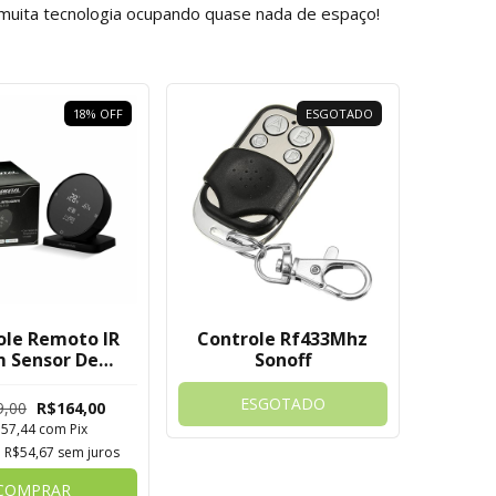
 muita tecnologia ocupando quase nada de espaço!
18
%
OFF
ESGOTADO
ole Remoto IR
Controle Rf433Mhz
 Sensor De
Sonoff
mperatura
e Novadigital
ESGOTADO
9,00
R$164,00
Tuya
157,44
com
Pix
e
R$54,67
sem juros
COMPRAR