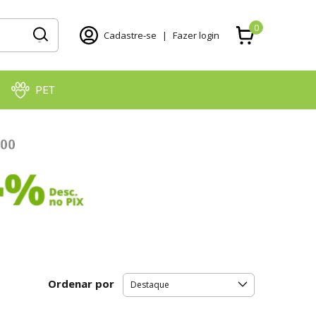
0
Cadastre-se
|
Fazer login
PET
Ordenar por