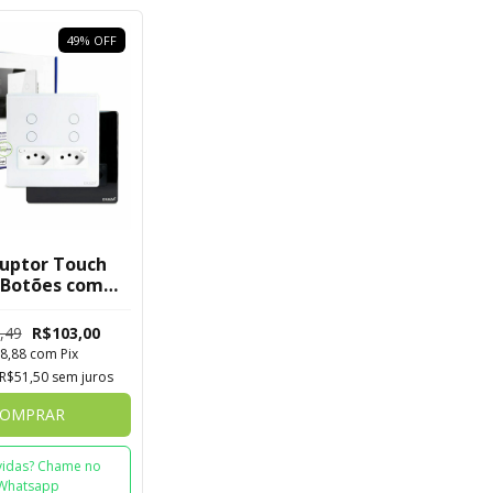
49
%
OFF
ruptor Touch
 Botões com
a WiFi 2.5D
a Tuya EKAT
,49
R$103,00
3075 4W
8,88
com
Pix
R$51,50
sem juros
OMPRAR
idas? Chame no
Whatsapp