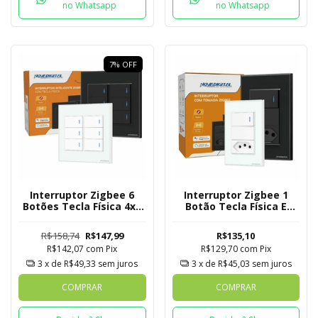
no Whatsapp
no Whatsapp
7
%
OFF
Interruptor Zigbee 6
Interruptor Zigbee 1
Botões Tecla Física 4x4
Botão Tecla Física E
Novadigital Tuya
Tomada Novadigital
Tuya
R$158,74
R$147,99
R$135,10
R$142,07
com
Pix
R$129,70
com
Pix
3
x de
R$49,33
sem juros
3
x de
R$45,03
sem juros
COMPRAR
COMPRAR