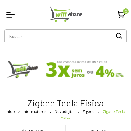
0
Zigbee Tecla Física
Início
Interruptores
Novadigital
Zigbee
Zigbee Tecla
Física
Ordenar
Filtrar