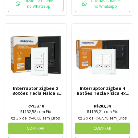
Duvidas? Chame
Duvidas? Chame
no Whatsapp
no Whatsapp
Interruptor Zigbee 2
Interruptor Zigbee 4
Botões Tecla Física E
Botões Tecla Física 4x4
Tomada Novadigital
Com 2 Tomadas
Tuya
Novadigital Tuya
R$138,10
R$203,34
R$132,58
com
Pix
R$195,21
com
Pix
3
x de
R$46,03
sem juros
3
x de
R$67,78
sem juros
COMPRAR
COMPRAR