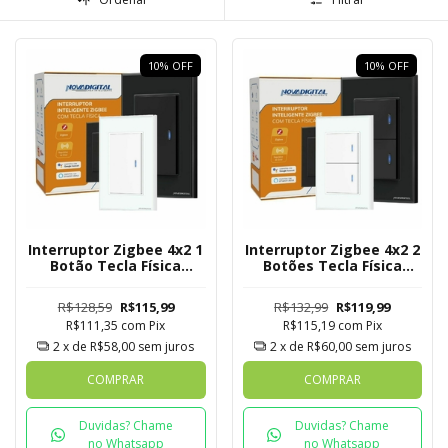
10
%
OFF
10
%
OFF
Interruptor Zigbee 4x2 1
Interruptor Zigbee 4x2 2
Botão Tecla Física
Botões Tecla Física
Novadigital Tuya
Novadigital Tuya
R$128,59
R$115,99
R$132,99
R$119,99
R$111,35
com
Pix
R$115,19
com
Pix
2
x de
R$58,00
sem juros
2
x de
R$60,00
sem juros
COMPRAR
COMPRAR
Duvidas? Chame
Duvidas? Chame
no Whatsapp
no Whatsapp