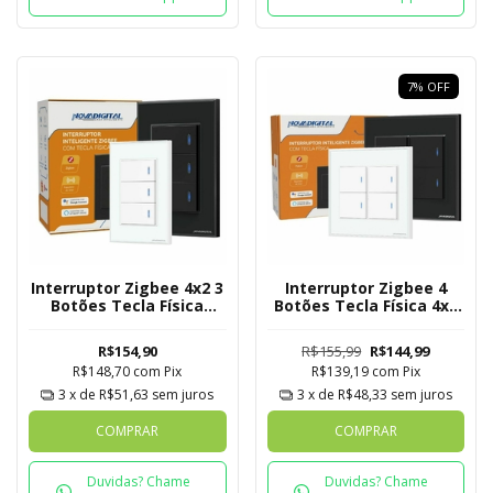
7
%
OFF
Interruptor Zigbee 4x2 3
Interruptor Zigbee 4
Botões Tecla Física
Botões Tecla Física 4x4
Novadigital Tuya
Novadigital Tuya
R$154,90
R$155,99
R$144,99
R$148,70
com
Pix
R$139,19
com
Pix
3
x de
R$51,63
sem juros
3
x de
R$48,33
sem juros
COMPRAR
COMPRAR
Duvidas? Chame
Duvidas? Chame