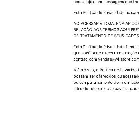
nossa loja e em mensagens que tr
Esta Política de Privacidade aplica
AO ACESSAR A LOJA, ENVIAR C
RELAÇÃO AOS TERMOS AQUI PREV
DE TRATAMENTO DE SEUS DADOS 
Esta Política de Privacidade forne
que você pode exercer em relação 
contato com
vendas@willstore.com
Além disso, a Política de Privacidad
possam ser oferecidos ou acessados
ou compartilhamento de informaçõ
sites de terceiros ou suas prática
privacidade de qualquer site com o 
Caso você nos envie Dados Pessoais
consentimento necessário para auto
Seção 1 - Definições
Para os fins desta Política de Priva