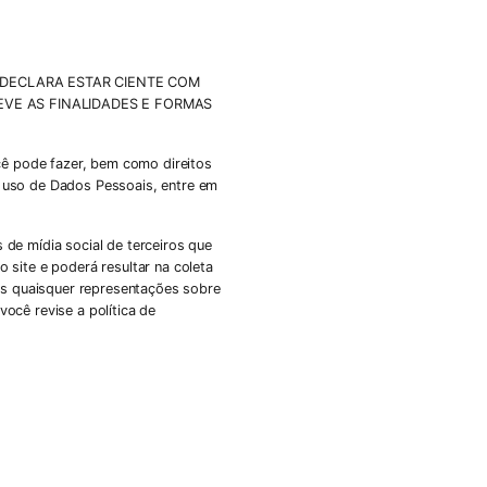
 DECLARA ESTAR CIENTE COM
EVE AS FINALIDADES E FORMAS
cê pode fazer, bem como direitos
 uso de Dados Pessoais, entre em
s de mídia social de terceiros que
 site e poderá resultar na coleta
s quaisquer representações sobre
ocê revise a política de
s.
fazê-lo e declara ter obtido o