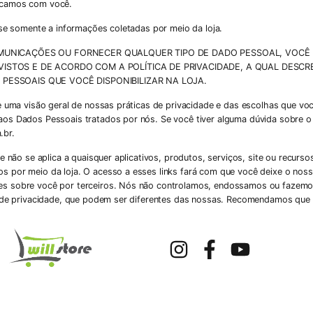
ocamos com você.
-se somente a informações coletadas por meio da loja.
OMUNICAÇÕES OU FORNECER QUALQUER TIPO DE DADO PESSOAL, VOCÊ
ISTOS E DE ACORDO COM A POLÍTICA DE PRIVACIDADE, A QUAL DESCR
PESSOAIS QUE VOCÊ DISPONIBILIZAR NA LOJA.
ce uma visão geral de nossas práticas de privacidade e das escolhas que vo
aos Dados Pessoais tratados por nós. Se você tiver alguma dúvida sobre o
.br
.
e não se aplica a quaisquer aplicativos, produtos, serviços, site ou recurso
 por meio da loja. O acesso a esses links fará com que você deixe o nosso
es sobre você por terceiros. Nós não controlamos, endossamos ou fazemo
s de privacidade, que podem ser diferentes das nossas. Recomendamos que v
qual você interaja antes de permitir a coleta e o uso de seus Dados Pessoai
 referentes a outras pessoas físicas, você declara ter a competência para 
rizar o uso de tais informações nos termos desta Política de Privacidade.
cidade: