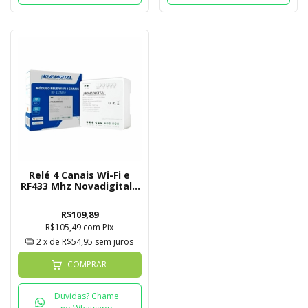
Relé 4 Canais Wi-Fi e
RF433 Mhz Novadigital -
Tuya
R$109,89
R$105,49
com
Pix
2
x de
R$54,95
sem juros
COMPRAR
Duvidas? Chame