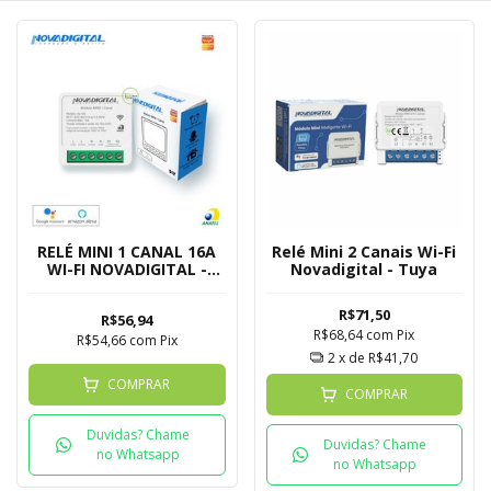
RELÉ MINI 1 CANAL 16A
Relé Mini 2 Canais Wi-Fi
WI-FI NOVADIGITAL -
Novadigital - Tuya
TUYA
R$71,50
R$56,94
R$68,64
com
Pix
R$54,66
com
Pix
2
x de
R$41,70
COMPRAR
COMPRAR
Duvidas? Chame
Duvidas? Chame
no Whatsapp
no Whatsapp