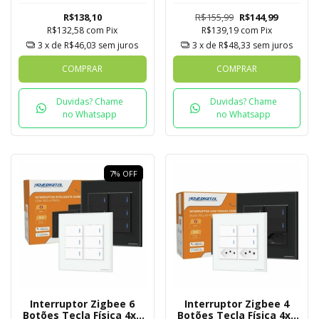
Tuya
R$138,10
R$155,99
R$144,99
R$132,58
com
Pix
R$139,19
com
Pix
3
x de
R$46,03
sem juros
3
x de
R$48,33
sem juros
COMPRAR
COMPRAR
Duvidas? Chame
Duvidas? Chame
no Whatsapp
no Whatsapp
7
%
OFF
Interruptor Zigbee 6
Interruptor Zigbee 4
Botões Tecla Física 4x4
Botões Tecla Física 4x4