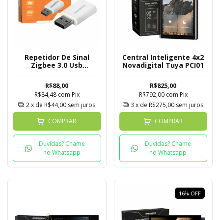
Repetidor De Sinal
Central Inteligente 4x2
Zigbee 3.0 Usb
Novadigital Tuya PCI01
Novadigital
R$88,00
R$825,00
R$84,48
com
Pix
R$792,00
com
Pix
2
x de
R$44,00
sem juros
3
x de
R$275,00
sem juros
COMPRAR
COMPRAR
Duvidas? Chame
Duvidas? Chame
no Whatsapp
no Whatsapp
16
%
OFF