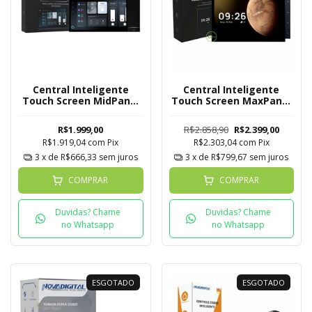
Central Inteligente
Central Inteligente
Touch Screen MidPanel
Touch Screen MaxPanel
Novadigital 8 Polegadas
Novadigital 10
Polegadas
R$1.999,00
R$2.858,90
R$2.399,00
R$1.919,04
com
Pix
R$2.303,04
com
Pix
3
x de
R$666,33
sem juros
3
x de
R$799,67
sem juros
COMPRAR
COMPRAR
Duvidas? Chame
Duvidas? Chame
no Whatsapp
no Whatsapp
ESGOTADO
ESGOTADO