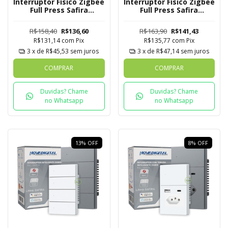
Interruptor Físico Zigbee
Interruptor Físico Zigbee
Full Press Safira
Full Press Safira
Novadigital 2 Botões
Novadigital 3 Botões
R$158,40
R$136,60
R$163,90
R$141,43
R$131,14
com
Pix
R$135,77
com
Pix
3
x de
R$45,53
sem juros
3
x de
R$47,14
sem juros
COMPRAR
COMPRAR
Duvidas? Chame
Duvidas? Chame
no Whatsapp
no Whatsapp
13
%
OFF
8
%
OFF