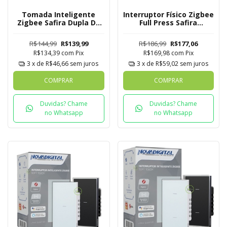
Tomada Inteligente
Interruptor Físico Zigbee
Zigbee Safira Dupla De
Full Press Safira
Embutir Novadigital
Novadigital 4x4 de 6
Tuya
Botões
R$144,99
R$139,99
R$186,99
R$177,06
R$134,39
com
Pix
R$169,98
com
Pix
3
x de
R$46,66
sem juros
3
x de
R$59,02
sem juros
COMPRAR
COMPRAR
Duvidas? Chame
Duvidas? Chame
no Whatsapp
no Whatsapp