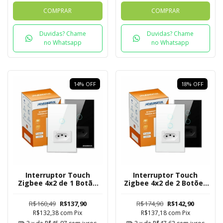
COMPRAR
COMPRAR
Duvidas? Chame
Duvidas? Chame
no Whatsapp
no Whatsapp
14
%
OFF
18
%
OFF
Interruptor Touch
Interruptor Touch
Zigbee 4x2 de 1 Botão
Zigbee 4x2 de 2 Botões
com Tomada Mesh
com Tomada Mesh
R$160,49
R$137,90
R$174,90
R$142,90
R$132,38
com
Pix
R$137,18
com
Pix