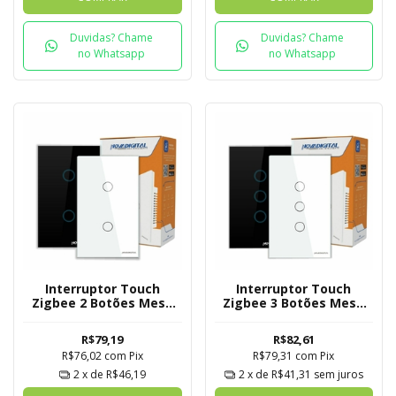
Duvidas? Chame
Duvidas? Chame
no Whatsapp
no Whatsapp
Interruptor Touch
Interruptor Touch
Zigbee 2 Botões Mesh
Zigbee 3 Botões Mesh
Novadigital Tuya
Novadigital Tuya
R$79,19
R$82,61
R$76,02
com
Pix
R$79,31
com
Pix
2
x de
R$46,19
2
x de
R$41,31
sem juros