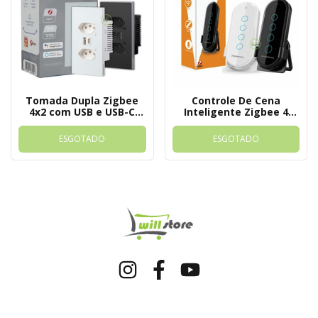
Tomada Dupla Zigbee
Controle De Cena
4x2 com USB e USB-C
Inteligente Zigbee 4
Quartzo Soft Touch
Botões Nova Digital
Novadigital Tuya
ESGOTADO
ESGOTADO