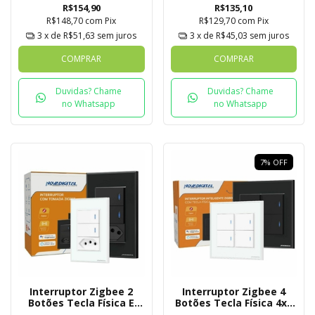
Tuya
R$154,90
R$135,10
R$148,70
com
Pix
R$129,70
com
Pix
3
x de
R$51,63
sem juros
3
x de
R$45,03
sem juros
COMPRAR
COMPRAR
Duvidas? Chame
Duvidas? Chame
no Whatsapp
no Whatsapp
7
%
OFF
Interruptor Zigbee 2
Interruptor Zigbee 4
Botões Tecla Física E
Botões Tecla Física 4x4
Tomada Novadigital
Novadigital Tuya