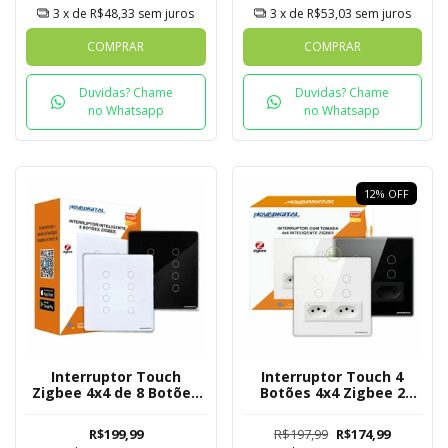
3
x de
R$48,33
sem juros
3
x de
R$53,03
sem juros
COMPRAR
COMPRAR
Duvidas? Chame
Duvidas? Chame
no Whatsapp
no Whatsapp
12
%
OFF
Interruptor Touch
Interruptor Touch 4
Zigbee 4x4 de 8 Botões
Botões 4x4 Zigbee 2
Mesh
Tomadas Nova Digital
R$199,99
R$197,99
R$174,99