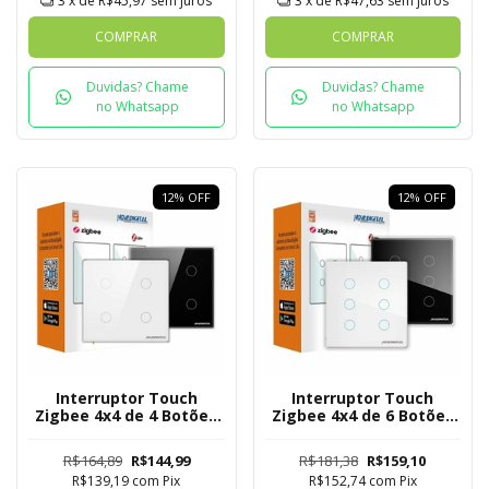
3
x de
R$45,97
sem juros
3
x de
R$47,63
sem juros
COMPRAR
COMPRAR
Duvidas? Chame
Duvidas? Chame
no Whatsapp
no Whatsapp
12
%
OFF
12
%
OFF
Interruptor Touch
Interruptor Touch
Zigbee 4x4 de 4 Botões
Zigbee 4x4 de 6 Botões
Mesh
Mesh
R$164,89
R$144,99
R$181,38
R$159,10
R$139,19
com
Pix
R$152,74
com
Pix