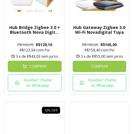
Hub Bridge Zigbee 3.0 +
Hub Gateway Zigbee 3.0
Bluetooth Nova Digital
Wi-Fi Novadigital Tuya
Tuya
R$169,99
R$129,10
R$190,00
R$165,00
R$123,94
com
Pix
R$158,40
com
Pix
3
x de
R$43,03
sem juros
3
x de
R$55,00
sem juros
COMPRAR
COMPRAR
Duvidas? Chame
Duvidas? Chame
no Whatsapp
no Whatsapp
12
%
OFF