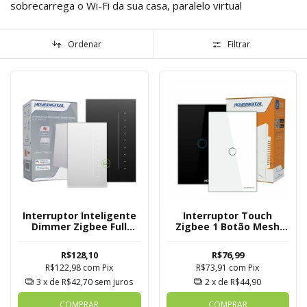
sobrecarrega o Wi-Fi da sua casa, paralelo virtual
Ordenar
Filtrar
Interruptor Inteligente
Interruptor Touch
Dimmer Zigbee Full
Zigbee 1 Botão Mesh
Switch
Novadigital Tuya
R$128,10
R$76,99
R$122,98
com
Pix
R$73,91
com
Pix
3
x de
R$42,70
sem juros
2
x de
R$44,90
COMPRAR
COMPRAR