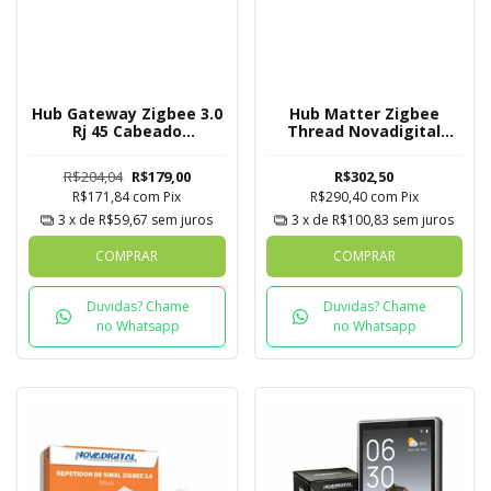
Hub Gateway Zigbee 3.0
Hub Matter Zigbee
Rj 45 Cabeado
Thread Novadigital
Novadigital Mesh Tuya
Tuya
R$204,04
R$179,00
R$302,50
R$171,84
com
Pix
R$290,40
com
Pix
3
x de
R$59,67
sem juros
3
x de
R$100,83
sem juros
COMPRAR
COMPRAR
Duvidas? Chame
Duvidas? Chame
no Whatsapp
no Whatsapp