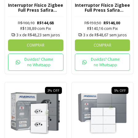
Interruptor Físico Zigbee
Interruptor Físico Zigbee
Full Press Safira
Full Press Safira
Novadigital 4 Botões
Novadigital 1 Botão com
Tomada + USB C
R$166,10
R$144,68
R$159,50
R$146,00
R$138,89
com
Pix
R$140,16
com
Pix
3
x de
R$48,23
sem juros
3
x de
R$48,67
sem juros
COMPRAR
COMPRAR
Duvidas? Chame
Duvidas? Chame
no Whatsapp
no Whatsapp
3
%
OFF
5
%
OFF