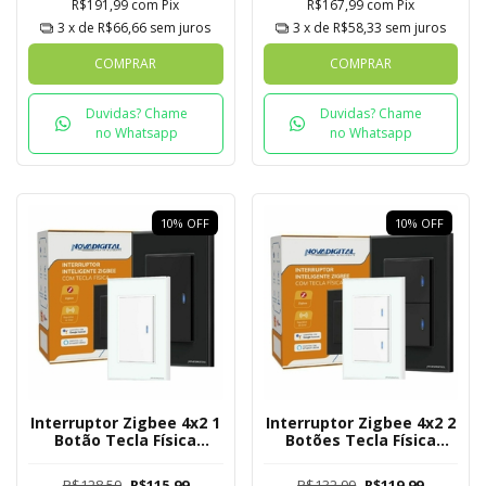
R$191,99
com
Pix
R$167,99
com
Pix
3
x de
R$66,66
sem juros
3
x de
R$58,33
sem juros
COMPRAR
COMPRAR
Duvidas? Chame
Duvidas? Chame
no Whatsapp
no Whatsapp
10
%
OFF
10
%
OFF
Interruptor Zigbee 4x2 1
Interruptor Zigbee 4x2 2
Botão Tecla Física
Botões Tecla Física
Novadigital Tuya
Novadigital Tuya
R$128,59
R$115,99
R$132,99
R$119,99