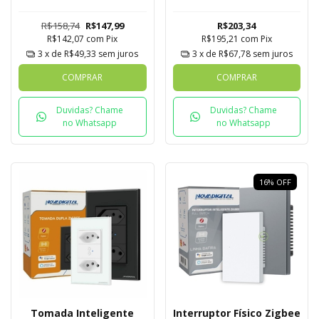
Novadigital Tuya
Com 2 Tomadas
Novadigital Tuya
R$158,74
R$147,99
R$203,34
R$142,07
com
Pix
R$195,21
com
Pix
3
x de
R$49,33
sem juros
3
x de
R$67,78
sem juros
COMPRAR
COMPRAR
Duvidas? Chame
Duvidas? Chame
no Whatsapp
no Whatsapp
16
%
OFF
Tomada Inteligente
Interruptor Físico Zigbee