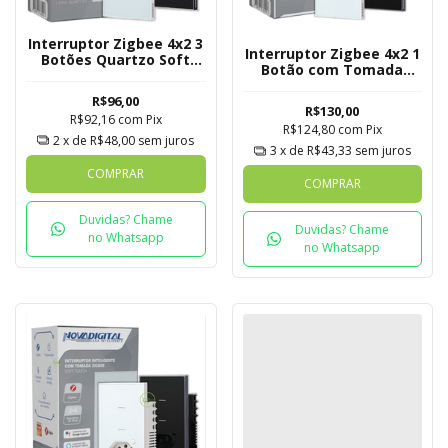
Interruptor Zigbee 4x2 3
Interruptor Zigbee 4x2 1
Botões Quartzo Soft
Botão com Tomada
Touch Novadigital Tuya
Quartzo Soft Touch
R$96,00
Novadigital Tuya
R$130,00
R$92,16
com
Pix
R$124,80
com
Pix
2
x de
R$48,00
sem juros
3
x de
R$43,33
sem juros
COMPRAR
COMPRAR
Duvidas? Chame
Duvidas? Chame
no Whatsapp
no Whatsapp