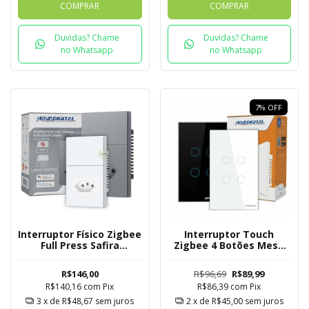
COMPRAR
COMPRAR
Duvidas? Chame
Duvidas? Chame
no Whatsapp
no Whatsapp
7
%
OFF
Interruptor Físico Zigbee
Interruptor Touch
Full Press Safira
Zigbee 4 Botões Mesh
Novadigital 2 Botões
Novadigital Tuya
com Tomada
R$146,00
R$96,69
R$89,99
R$140,16
com
Pix
R$86,39
com
Pix
3
x de
R$48,67
sem juros
2
x de
R$45,00
sem juros