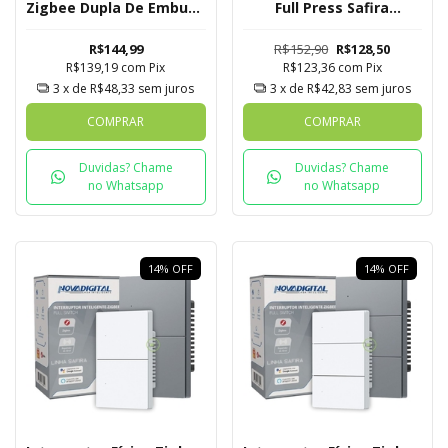
Zigbee Dupla De Embutir
Full Press Safira
Novadigital Tuya
Novadigital 1 Botão
R$144,99
R$152,90
R$128,50
R$139,19
com
Pix
R$123,36
com
Pix
3
x de
R$48,33
sem juros
3
x de
R$42,83
sem juros
COMPRAR
COMPRAR
Duvidas? Chame
Duvidas? Chame
no Whatsapp
no Whatsapp
14
%
OFF
14
%
OFF