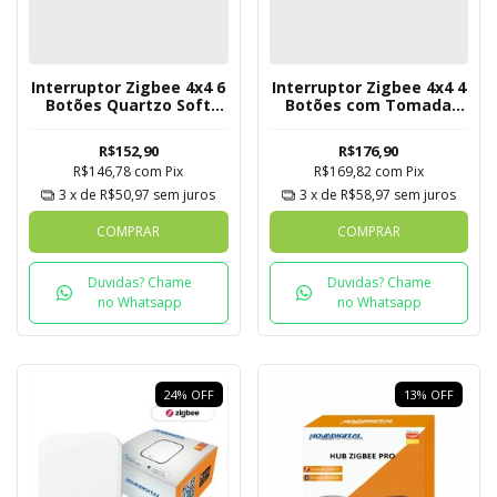
Interruptor Zigbee 4x4 6
Interruptor Zigbee 4x4 4
Botões Quartzo Soft
Botões com Tomada
Touch Novadigital Tuya
Quartzo Soft Touch
Novadigital Tuya
R$152,90
R$176,90
R$146,78
com
Pix
R$169,82
com
Pix
3
x de
R$50,97
sem juros
3
x de
R$58,97
sem juros
COMPRAR
COMPRAR
Duvidas? Chame
Duvidas? Chame
no Whatsapp
no Whatsapp
24
%
OFF
13
%
OFF