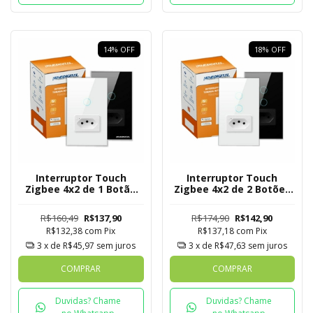
14
%
OFF
18
%
OFF
Interruptor Touch
Interruptor Touch
Zigbee 4x2 de 1 Botão
Zigbee 4x2 de 2 Botões
com Tomada Mesh
com Tomada Mesh
R$160,49
R$137,90
R$174,90
R$142,90
R$132,38
com
Pix
R$137,18
com
Pix
3
x de
R$45,97
sem juros
3
x de
R$47,63
sem juros
COMPRAR
COMPRAR
Duvidas? Chame
Duvidas? Chame