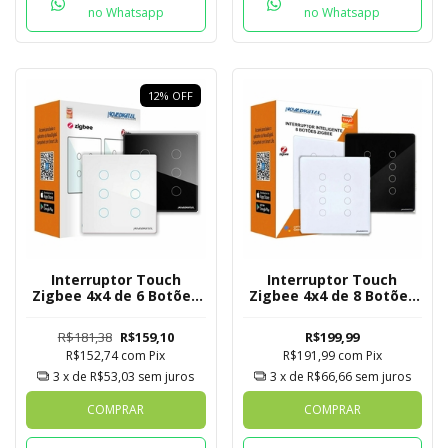
no Whatsapp
no Whatsapp
12
%
OFF
Interruptor Touch
Interruptor Touch
Zigbee 4x4 de 6 Botões
Zigbee 4x4 de 8 Botões
Mesh
Mesh
R$181,38
R$159,10
R$199,99
R$152,74
com
Pix
R$191,99
com
Pix
3
x de
R$53,03
sem juros
3
x de
R$66,66
sem juros
COMPRAR
COMPRAR