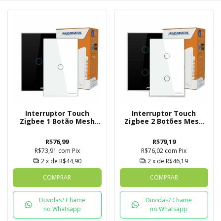
Interruptor Touch
Interruptor Touch
Zigbee 1 Botão Mesh
Zigbee 2 Botões Mesh
Novadigital Tuya
Novadigital Tuya
R$76,99
R$79,19
R$73,91
com
Pix
R$76,02
com
Pix
2
x de
R$44,90
2
x de
R$46,19
COMPRAR
COMPRAR
Duvidas? Chame
Duvidas? Chame
no Whatsapp
no Whatsapp