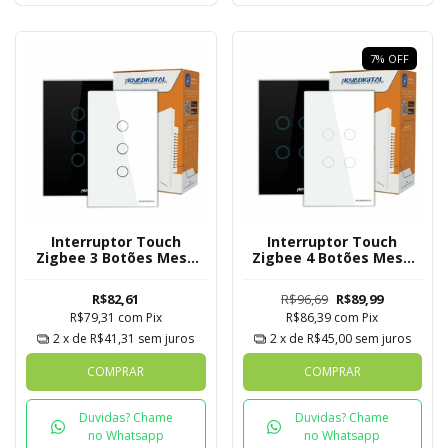
7
%
OFF
Interruptor Touch
Interruptor Touch
Zigbee 3 Botões Mesh
Zigbee 4 Botões Mesh
Novadigital Tuya
Novadigital Tuya
R$82,61
R$96,69
R$89,99
R$79,31
com
Pix
R$86,39
com
Pix
2
x de
R$41,31
sem juros
2
x de
R$45,00
sem juros
COMPRAR
COMPRAR
Duvidas? Chame
Duvidas? Chame
no Whatsapp
no Whatsapp