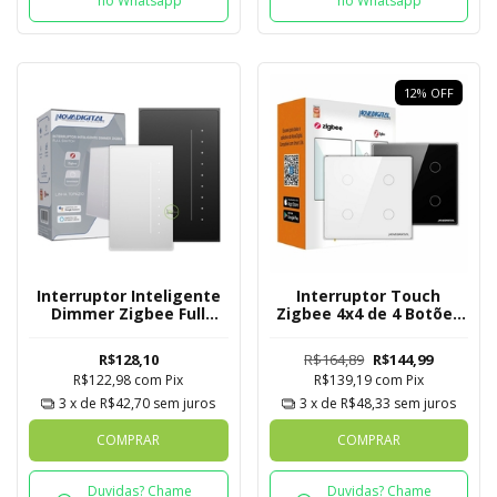
no Whatsapp
no Whatsapp
12
%
OFF
Interruptor Inteligente
Interruptor Touch
Dimmer Zigbee Full
Zigbee 4x4 de 4 Botões
Switch
Mesh
R$128,10
R$164,89
R$144,99
R$122,98
com
Pix
R$139,19
com
Pix
3
x de
R$42,70
sem juros
3
x de
R$48,33
sem juros
COMPRAR
COMPRAR
Duvidas? Chame
Duvidas? Chame