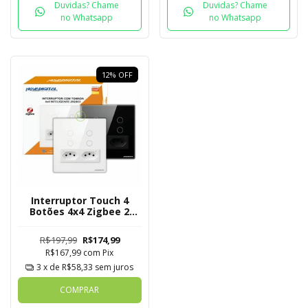
Duvidas? Chame
Duvidas? Chame
no Whatsapp
no Whatsapp
12
%
OFF
Interruptor Touch 4
Botões 4x4 Zigbee 2
Tomadas Nova Digital
R$197,99
R$174,99
R$167,99
com
Pix
3
x de
R$58,33
sem juros
COMPRAR