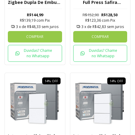
Zigbee Dupla De Embutir
Full Press Safira
Novadigital Tuya
Novadigital 1 Botão
R$144,99
R$152,90
R$128,50
R$139,19
com
Pix
R$123,36
com
Pix
3
x de
R$48,33
sem juros
3
x de
R$42,83
sem juros
COMPRAR
COMPRAR
Duvidas? Chame
Duvidas? Chame
no Whatsapp
no Whatsapp
14
%
OFF
14
%
OFF