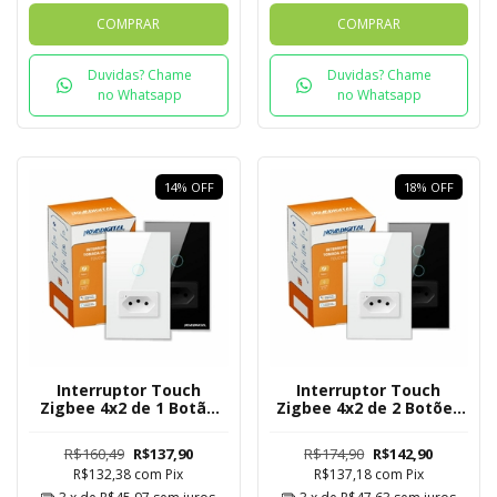
COMPRAR
COMPRAR
Duvidas? Chame
Duvidas? Chame
no Whatsapp
no Whatsapp
14
%
OFF
18
%
OFF
Interruptor Touch
Interruptor Touch
Zigbee 4x2 de 1 Botão
Zigbee 4x2 de 2 Botões
com Tomada Mesh
com Tomada Mesh
R$160,49
R$137,90
R$174,90
R$142,90
R$132,38
com
Pix
R$137,18
com
Pix