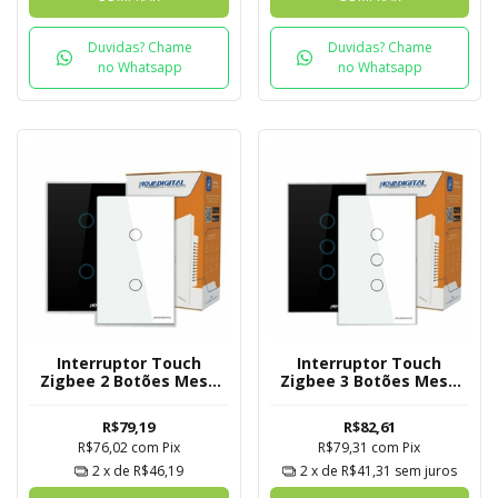
Duvidas? Chame
Duvidas? Chame
no Whatsapp
no Whatsapp
Interruptor Touch
Interruptor Touch
Zigbee 2 Botões Mesh
Zigbee 3 Botões Mesh
Novadigital Tuya
Novadigital Tuya
R$79,19
R$82,61
R$76,02
com
Pix
R$79,31
com
Pix
2
x de
R$46,19
2
x de
R$41,31
sem juros