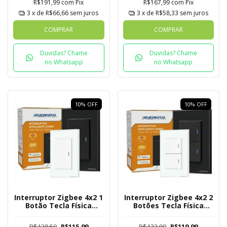
R$191,99
com
Pix
R$167,99
com
Pix
3
x de
R$66,66
sem juros
3
x de
R$58,33
sem juros
COMPRAR
COMPRAR
Duvidas? Chame
Duvidas? Chame
no Whatsapp
no Whatsapp
10
%
OFF
10
%
OFF
Interruptor Zigbee 4x2 1
Interruptor Zigbee 4x2 2
Botão Tecla Física
Botões Tecla Física
Novadigital Tuya
Novadigital Tuya
R$128,59
R$115,99
R$132,99
R$119,99