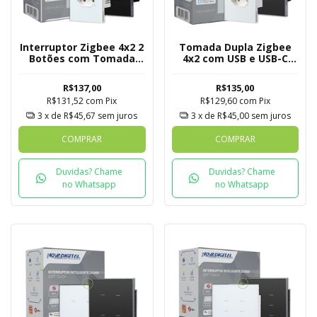
Interruptor Zigbee 4x2 2
Tomada Dupla Zigbee
Botões com Tomada
4x2 com USB e USB-C
Quartzo Soft Touch
Quartzo Soft Touch
Novadigital Tuya
Novadigital Tuya
R$137,00
R$135,00
R$131,52
com
Pix
R$129,60
com
Pix
3
x de
R$45,67
sem juros
3
x de
R$45,00
sem juros
COMPRAR
COMPRAR
Duvidas? Chame
Duvidas? Chame
no Whatsapp
no Whatsapp